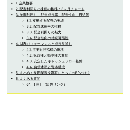
1.
企業概要
2.
配当利回りと株価の推移：3ヶ月チャート
3.
年間利回り、配当成長率、配当性向、EPS等
3.1.
変動する配当の実績
3.2.
配当成長率の推移
3.3.
配当利回りの魅力
3.4.
配当性向の持続可能性
4.
財務パフォーマンスと成長見通し
4.1.
主要財務指標の推移
4.2.
収益性と効率性の変動
4.3.
安定したキャッシュフロー基盤
4.4.
負債水準と資本構成
5.
まとめ：長期配当投資家にとってのBPとは？
6.
よくある質問
6.1.
【注】（出典リンク）