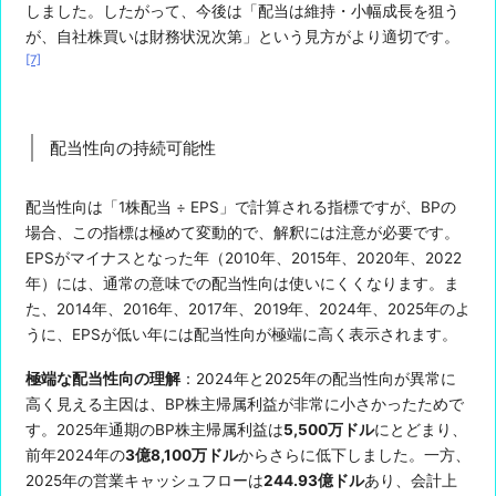
しました。したがって、今後は「配当は維持・小幅成長を狙う
が、自社株買いは財務状況次第」という見方がより適切です。
[7]
配当性向の持続可能性
配当性向は「1株配当 ÷ EPS」で計算される指標ですが、BPの
場合、この指標は極めて変動的で、解釈には注意が必要です。
EPSがマイナスとなった年（2010年、2015年、2020年、2022
年）には、通常の意味での配当性向は使いにくくなります。ま
た、2014年、2016年、2017年、2019年、2024年、2025年のよ
うに、EPSが低い年には配当性向が極端に高く表示されます。
極端な配当性向の理解
：2024年と2025年の配当性向が異常に
高く見える主因は、BP株主帰属利益が非常に小さかったためで
す。2025年通期のBP株主帰属利益は
5,500万ドル
にとどまり、
前年2024年の
3億8,100万ドル
からさらに低下しました。一方、
2025年の営業キャッシュフローは
244.93億ドル
あり、会計上