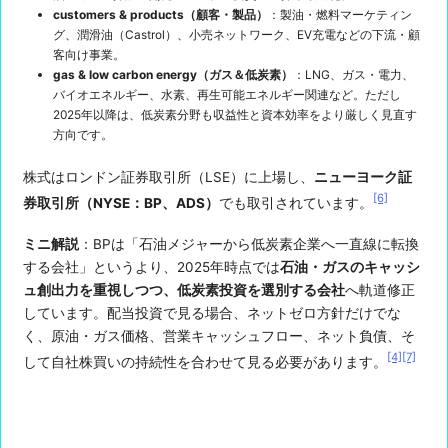
customers & products（顧客・製品）
：製油・燃料マーケティン
グ、潤滑油（Castrol）、小売ネットワーク、EV充電などの下流・顧
客向け事業。
gas & low carbon energy（ガス＆低炭素）
：LNG、ガス・電力、
バイオエネルギー、水素、再生可能エネルギー関連など。ただし
2025年以降は、低炭素分野も収益性と資本効率をより厳しく見直す
方向です。
株式はロンドン証券取引所（LSE）に上場し、
ニューヨーク証
[6]
券取引所（NYSE：BP、ADS）
でも取引されています。
ミニ解説
：BPは「石油メジャーから低炭素企業へ一直線に転換
する会社」というより、2025年時点では
石油・ガスのキャッシ
ュ創出力を重視しつつ、低炭素投資を選別する会社
へ軌道修正
しています。配当投資で見る場合、ネットゼロ方針だけでな
く、原油・ガス価格、営業キャッシュフロー、ネット負債、そ
[4]
[7]
して自社株買いの持続性を合わせて見る必要があります。