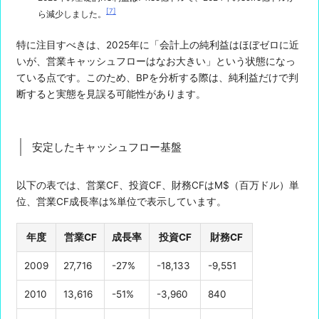
[7]
ら減少しました。
特に注目すべきは、2025年に「会計上の純利益はほぼゼロに近
いが、営業キャッシュフローはなお大きい」という状態になっ
ている点です。このため、BPを分析する際は、純利益だけで判
断すると実態を見誤る可能性があります。
安定したキャッシュフロー基盤
以下の表では、営業CF、投資CF、財務CFはM$（百万ドル）単
位、営業CF成長率は%単位で表示しています。
年度
営業CF
成長率
投資CF
財務CF
2009
27,716
-27%
-18,133
-9,551
2010
13,616
-51%
-3,960
840