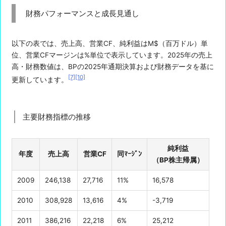
財務パフォーマンスと成長見通し
以下の表では、売上高、営業CF、純利益はM$（百万ドル）単
位、営業CFマージンは%単位で表示しています。2025年の売上
高・財務数値は、BPの2025年通期決算および財務データを基に
[7]
[10]
更新しています。
主要財務指標の推移
純利益
年度
売上高
営業CF
同ﾏｰｼﾞﾝ
（BP株主帰属）
2009
246,138
27,716
11%
16,578
2010
308,928
13,616
4%
-3,719
2011
386,216
22,218
6%
25,212