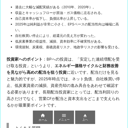
過去に大幅な減配実績がある（2010年、2020年）。
収益とキャッシュフローが原油・ガス価格に左右される。
自己資本率が低下し、負債比率が上昇している。
2025年は純利益が非常に小さく、EPSベースの配当性向は極端に高
い。
自社株買い停止により、総還元の見え方が変わった。
低炭素事業の収益性、減損、資本効率に不確実性がある。
環境規制、炭素税、座礁資産リスク、地政学リスクの影響を受ける。
投資家へのポイント
：BPへの投資は、「安定した連続増配を受
け取る投資」というより、
エネルギー価格サイクルと財務改善
を見ながら高めの配当を狙う投資
に近いです。配当だけを見る
と魅力的ですが、2025年時点では、ネット負債、自社株買い停
止、低炭素資産の減損、資産売却の進み具合をあわせて確認す
る必要があります。長期配当投資家にとっては、配当利回りの
高さだけでなく、営業CFが配当と資本支出をどこまで支えられ
るかが最重要ポイントです。



メニュー
上へ
ホーム