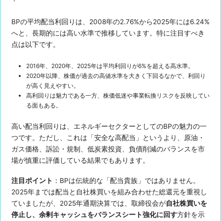
BPの平均配当利回りは、2008年の2.76%から2025年には6.24%
へと、長期的には高い水準で推移しています。特に注目すべき
点は以下です。
2016年、2020年、2025年は平均利回りが6%を超える高水準。
2020年以降、株価が過去の高値水準を大きく下回るなかで、利回り
が高く見えやすい。
高利回りは魅力である一方、株価低迷や事業転換リスクを反映してい
る面もある。
高い配当利回りは、エネルギーセクターとしてのBPの魅力の一
つです。ただし、これは「安全な高配当」というより、原油・
ガス価格、訴訟・規制、低炭素投資、負債削減のバランスを市
場が慎重に評価している結果でもあります。
注目ポイント
：BPは伝統的な「配当貴族」ではありません。
2025年までは配当と自社株買いを組み合わせた総還元を重視し
ていましたが、2025年通期決算では、取締役会が
自社株買いを
停止し、余剰キャッシュをバランスシート強化に回す
方針を示