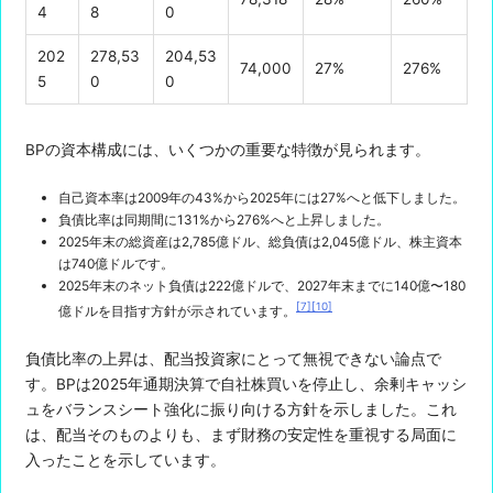
4
8
0
202
278,53
204,53
74,000
27%
276%
5
0
0
BPの資本構成には、いくつかの重要な特徴が見られます。
自己資本率は2009年の43%から2025年には27%へと低下しました。
負債比率は同期間に131%から276%へと上昇しました。
2025年末の総資産は2,785億ドル、総負債は2,045億ドル、株主資本
は740億ドルです。
2025年末のネット負債は222億ドルで、2027年末までに140億〜180
[7]
[10]
億ドルを目指す方針が示されています。
負債比率の上昇は、配当投資家にとって無視できない論点で
す。BPは2025年通期決算で自社株買いを停止し、余剰キャッシ
ュをバランスシート強化に振り向ける方針を示しました。これ
は、配当そのものよりも、まず財務の安定性を重視する局面に
入ったことを示しています。