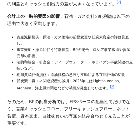
[7]
の利益とキャッシュ創出力の差が大きくなっています。
会計上の一時的要因の影響
：石油・ガス会社の純利益は以下の
理由で大きく変動します。
資産減損損失：原油・ガス価格の前提変更や低炭素資産の評価見直
し。
事業売却・撤退に伴う特別損益：BPの場合、ロシア事業撤退や資産
売却の影響。
法的和解金・引当金：ディープウォーター・ホライズン事故関連の支
払いなど。
棚卸資産評価損益：原油価格の急激な変動による在庫評価の変化。
低炭素・再エネ関連資産の減損：2025年にはLightsource bp、
[7]
Archaea、洋上風力関連などで減損が発生しています。
そのため、BPの配当分析では、EPSベースの配当性向だけでな
く、営業キャッシュフロー、フリーキャッシュフロー、ネット
負債、資本支出、自社株買いの有無を組み合わせて見ることが
重要です。