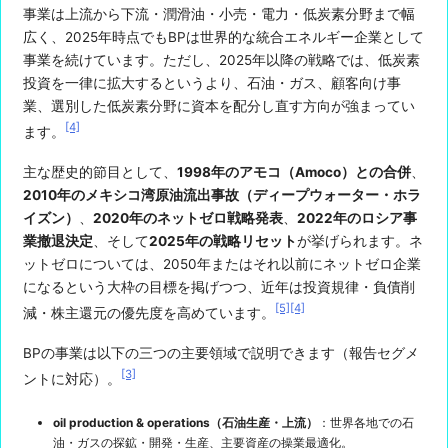
事業は上流から下流・潤滑油・小売・電力・低炭素分野まで幅
広く、2025年時点でもBPは世界的な統合エネルギー企業として
事業を続けています。ただし、2025年以降の戦略では、低炭素
投資を一律に拡大するというより、石油・ガス、顧客向け事
業、選別した低炭素分野に資本を配分し直す方向が強まってい
[4]
ます。
主な歴史的節目として、
1998年のアモコ（Amoco）との合併
、
2010年のメキシコ湾原油流出事故（ディープウォーター・ホラ
イズン）
、
2020年のネットゼロ戦略発表
、
2022年のロシア事
業撤退決定
、そして
2025年の戦略リセット
が挙げられます。ネ
ットゼロについては、2050年またはそれ以前にネットゼロ企業
になるという大枠の目標を掲げつつ、近年は投資規律・負債削
[5]
[4]
減・株主還元の優先度を高めています。
BPの事業は以下の三つの主要領域で説明できます（報告セグメ
[3]
ントに対応）。
oil production & operations（石油生産・上流）
：世界各地での石
油・ガスの探鉱・開発・生産、主要資産の操業最適化。