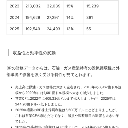
2023
213,032
32,039
15%
15,239
2024
194,629
27,297
14%
381
2025
192,549
24,493
13%
55
収益性と効率性の変動
BPの財務データからは、石油・ガス産業特有の景気循環性と外
部環境の影響を強く受ける特性が見てとれます。
売上高は原油・ガス価格に大きく左右され、2013年の3,962億ドル規
模から2020年には1,091億ドル規模へ大きく減少しました。
営業CFは2022年に409.32億ドルまで拡大しましたが、2025年は
244.93億ドルへ低下しました。
2025年通期のBP株主帰属利益は5,500万ドルにとどまりましたが、
これは営業CFの弱さだけでなく、減損や調整項目の影響も大きい年
でした。
2025年の基礎的RC利益は74.85億ドルで、2024年の89.15億ドルか