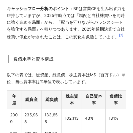
キャッシュフロー分析のポイント
：BPは営業CFを生み出す力を
維持していますが、2025年時点では「増配と自社株買いを同時
に強く進める局面」から、「配当を守りながらバランスシート
を強化する局面」へ移りつつあります。2025年通期決算で自社
[7]
株買い停止が示されたことは、この変化を象徴しています。
負債水準と資本構成
以下の表では、総資産、総負債、株主資本はM$（百万ドル）単
位、自己資本率は%単位で表示しています。
年
株主資
自己資本
負債比
総資産
総負債
度
本
率
率
200
235,96
133,85
102,113
43%
131%
9
8
5