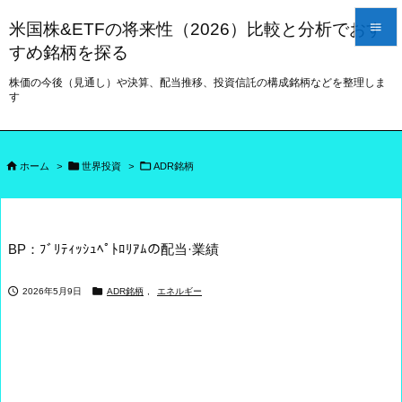
米国株&ETFの将来性（2026）比較と分析でおす

すめ銘柄を探る

メニュー
株価の今後（見通し）や決算、配当推移、投資信託の構成銘柄などを整理しま
す

サイドバ




前へ
ホーム
>
世界投資
>
ADR銘柄

次へ

BP：ﾌﾞﾘﾃｨｯｼｭﾍﾟﾄﾛﾘｱﾑの配当·業績
検索


2026年5月9日
ADR銘柄
,
エネルギー