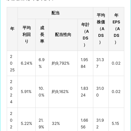
配当
平均
年
株価
EPS
年計
平均
成
年
（A
（A
（A
利回
長
配当性向
DS
DS
DS
り
率
）
）
）
2
6.9
1.95
31.3
0
6.24%
約9,792%
0.02
%
84
7
25
2
0
10.
1.83
31.0
5.91%
約9,162%
0.02
2
0%
24
0
4
2
0
21.
1.66
31.9
5.22%
32%
5.15
2
9%
56
2