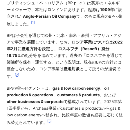
ブリティッシュ・ペトロリアム（BP p.l.c.）は英系のエネルギ
ーメジャーで、本社はロンドンにあります。起源は
1909年
に設
立された
Anglo-Persian Oil Company
で、のちに現在のBPへ発
[1]
展しました。
BPは子会社を通じて欧州・北米・南米・豪州・アフリカ・アジ
アで事業を展開しています。なお、
ロシア事業については2022
年2月に撤退方針を決定
し、
ロスネフチ（Rosneft）持分
19.75%
の処分等を進めています。過去の「ロスネフチを通じて
製油所を保有・運営する」という説明は、現在のBPの方針とは
整合しないため、ロシア事業は
撤退対象
として扱うのが適切で
[2]
す。
BPの報告セグメントは、
gas & low carbon energy
、
oil
production & operations
、
customers & products
、および
other businesses & corporate
で構成されています。2025年第
1四半期から、Archaea事業がcustomers & productsからgas &
low carbon energyへ移され、比較年度の数値も必要に応じて組
[3]
み替えられています。