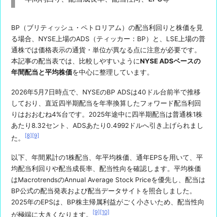
BP（ブリティッシュ・ペトロリアム）の配当利回りと株価を見
る場合、NYSE上場のADS（ティッカー：BP）と、LSE上場の普
通株では価格表示の通貨・単位が異なる点に注意が必要です。
本記事の配当表では、比較しやすいように
NYSE ADSベースの
年間配当と平均株価
を中心に整理しています。
2026年5月7日時点で、NYSEのBP ADSは40ドル台前半で推移
しており、直近四半期配当を年率換算したフォワード配当利回
りはおおむね4%台です。2025年途中に四半期配当は普通株1株
あたり8.32セント、ADSあたり0.4992ドルへ引き上げられまし
[8]
[9]
た。
以下、年間累計の1株配当、年平均株価、通年EPSを用いて、平
均配当利回りや配当成長率、配当性向を確認します。平均株価
はMacrotrendsのAnnual Average Stock Priceを優先し、配当は
BP公式の配当発表および配当データサイトを照合しました。
2025年のEPSは、BP株主帰属利益がごく小さいため、配当性向
[9]
[10]
が極端に大きくなります。