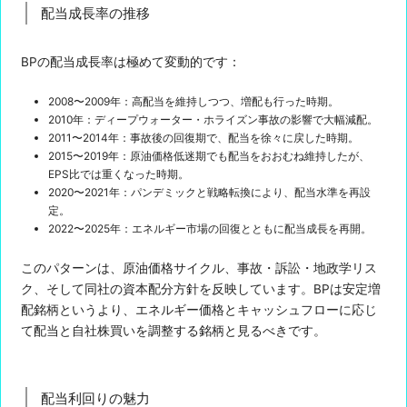
配当成長率の推移
BPの配当成長率は極めて変動的です：
2008〜2009年：高配当を維持しつつ、増配も行った時期。
2010年：ディープウォーター・ホライズン事故の影響で大幅減配。
2011〜2014年：事故後の回復期で、配当を徐々に戻した時期。
2015〜2019年：原油価格低迷期でも配当をおおむね維持したが、
EPS比では重くなった時期。
2020〜2021年：パンデミックと戦略転換により、配当水準を再設
定。
2022〜2025年：エネルギー市場の回復とともに配当成長を再開。
このパターンは、原油価格サイクル、事故・訴訟・地政学リス
ク、そして同社の資本配分方針を反映しています。BPは安定増
配銘柄というより、エネルギー価格とキャッシュフローに応じ
て配当と自社株買いを調整する銘柄と見るべきです。
配当利回りの魅力