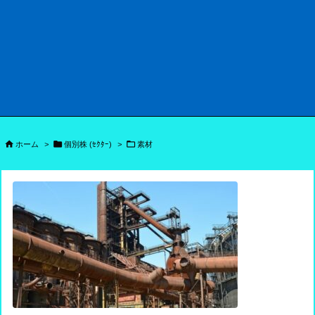



ホーム
>
個別株 (ｾｸﾀｰ)
>
素材