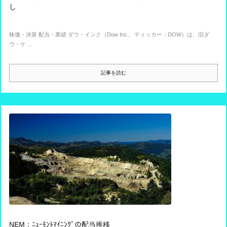
し
株価・決算 配当・業績 ダウ・インク（Dow Inc.、ティッカー：DOW）は、旧ダ
ウ・ケ ...
記事を読む
NEM：ﾆｭｰﾓﾝﾄﾏｲﾆﾝｸﾞの配当推移