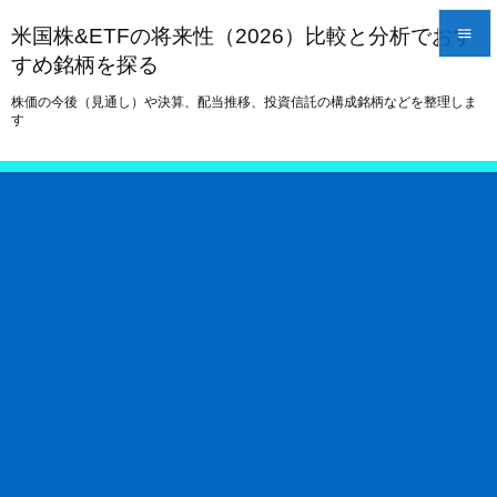
米国株&ETFの将来性（2026）比較と分析でおす

すめ銘柄を探る

メニュー
株価の今後（見通し）や決算、配当推移、投資信託の構成銘柄などを整理しま
す

サイドバ

前へ

次へ

検索