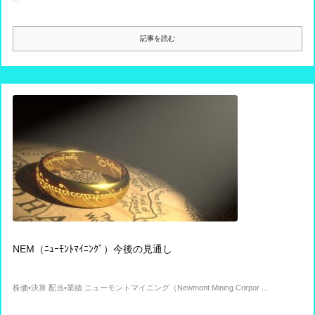
記事を読む
NEM（ﾆｭｰﾓﾝﾄﾏｲﾆﾝｸﾞ）今後の見通し
株価•決算 配当•業績 ニューモントマイニング（Newmont Mining Corpor ...