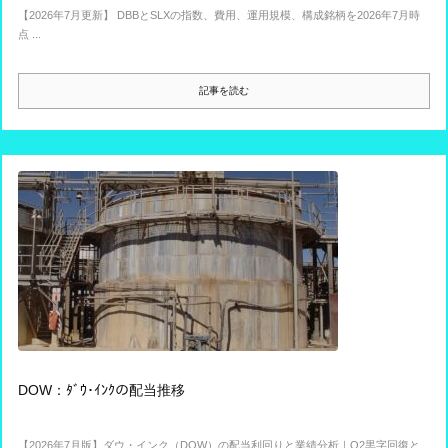
【2026年7月更新】 DBBとSLXの指数、費用、運用規模、構成銘柄を2026年7月時
点 ...
記事を読む
DOW：ﾀﾞｳ･ｲﾝｸの配当推移
【2026年7月版】ダウ・インク（DOW）の配当利回りと業績分析｜Q2黒字回復と