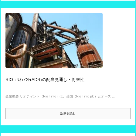
RIO：ﾘｵﾃｨﾝﾄ(ADR)の配当見通し・将来性
企業概要 リオティント（Rio Tinto）は、英国（Rio Tinto plc）とオース ...
記事を読む