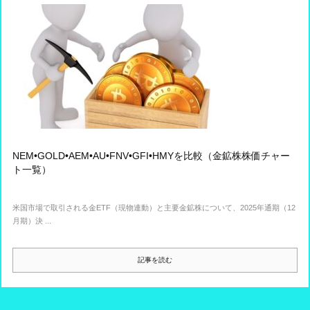
NEM•GOLD•AEM•AU•FNV•GFI•HMYを比較（金鉱株株価チャー
ト一覧）
米国市場で取引される金ETF（現物連動）と主要金鉱株について、2025年通期（12
月期）決 ...
記事を読む