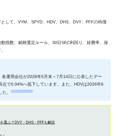
て、VYM、SPYD、HDV、DHS、DVY、PFFの特徴
動指数、銘柄選定ルール、30日SEC利回り、経費率、保
す。
運用会社が2026年5月末～7月14日に公表したデー
点で0.04%へ低下しています。また、HDVは2026年6
[1]
[2]
[3]
[4]
[5]
[6]
した。
を選ぶ？DVY・DHS・PFFも解説
違い