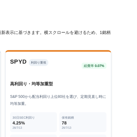
の最新表示に基づきます。横スクロールを避けるため、1銘柄
SPYD
利回り重視
経費率
0.07%
高利回り・均等加重型
S&P 500から配当利回り上位80社を選び、定期見直し時に
均等加重。
30日SEC利回り
保有銘柄
4.25%
78
26/7/13
26/7/13