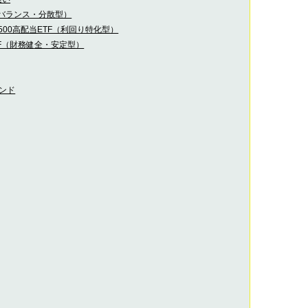
（バランス・分散型）
 500高配当ETF（利回り特化型）
TF（財務健全・安定型）
ァンド