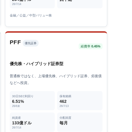
26/7/14
金融／公益／中型バリュー株
PFF
優先証券
経費率
0.45%
優先株・ハイブリッド証券型
普通株ではなく、上場優先株、ハイブリッド証券、劣後債
などへ投資。
30日SEC利回り
保有銘柄
6.51%
462
26/6末
26/7/13
純資産
分配頻度
133億ドル
毎月
26/7/14