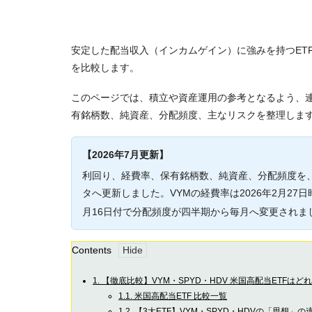
安定した配当収入（インカムゲイン）に強みを持つETFとし
を比較します。
このページでは、積立や資産運用の参考となるよう、連
有銘柄数、純資産、分配頻度、主なリスクを整理しま
【2026年7月更新】
利回り、経費率、保有銘柄数、純資産、分配頻度を、各
タへ更新しました。VYMの経費率は2026年2月27日時
月16日付で分配頻度が四半期から毎月へ変更されま
Contents
1.
【徹底比較】VYM・SPYD・HDV 米国高配当ETFはどれ
1.1.
米国高配当ETF 比較一覧
1.2.
【3大ETF】VYM・SPYD・HDVの「思想」の