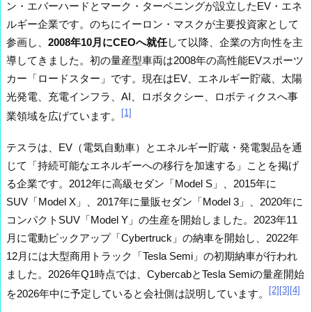
ン・エバーハードとマーク・ターペニングが設立したEV・エネ
ルギー企業です。のちにイーロン・マスクが主要投資家として
参画し、
2008年10月にCEOへ就任
して以降、企業の方向性を主
導してきました。初の量産型車両は2008年の高性能EVスポーツ
カー「ロードスター」です。現在はEV、エネルギー貯蔵、太陽
光発電、充電インフラ、AI、ロボタクシー、ロボティクスへ事
[1]
業領域を広げています。
テスラは、EV（電気自動車）とエネルギー貯蔵・発電製品を通
じて「持続可能なエネルギーへの移行を加速する」ことを掲げ
る企業です。2012年に高級セダン「Model S」、2015年に
SUV「Model X」、2017年に量販セダン「Model 3」、2020年に
コンパクトSUV「Model Y」の生産を開始しました。2023年11
月に電動ピックアップ「Cybertruck」の納車を開始し、2022年
12月には大型商用トラック「Tesla Semi」の初期納車が行われ
ました。2026年Q1時点では、CybercabとTesla Semiの量産開始
[2]
[3]
[4]
を2026年中に予定していると会社側は説明しています。