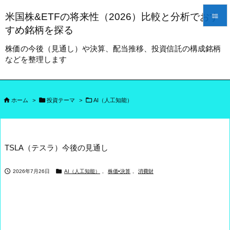
米国株&ETFの将来性（2026）比較と分析でおす

すめ銘柄を探る

株価の今後（見通し）や決算、配当推移、投資信託の構成銘柄
メニュー
などを整理します

サイドバ




ホーム
>
投資テーマ
>
AI（人工知能）
前へ

次へ
TSLA（テスラ）今後の見通し

検索


2026年7月26日
AI（人工知能）
,
株価•決算
,
消費財