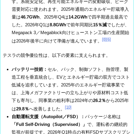
す。系統安定化、再生可能エネルギーの変動吸収、ピーク
需要対応に使われます。2025年通期のエネルギー貯蔵導入
量は
46.7GWh
、2025年Q4は
14.2GWh
で四半期過去最高で
した。2026年Q1は
8.8GWh
で前年同期比
15％減
でしたが、
Megapack 3／Megablock向けヒューストン工場の生産開始
[8]
[6]
は2026年後半に向けて準備が進んでいます。
テスラの競争優位性は、以下の要素に支えられます。
バッテリー技術：
セル、パック、制御ソフト、熱管理、製
造工程を垂直統合し、EVとエネルギー貯蔵の双方でコスト
低減を追求しています。2025年のエネルギー貯蔵事業で
は、上海メガファクトリーの立ち上がりや原材料コスト低
下も寄与し、同事業の粗利率は2024年の
26.2％
から2025年
[10]
は
29.8％
へ改善しました。
自動運転支援（Autopilot／FSD）：
パッケージ名称は
「Full Self-Driving（Supervised）」
で、運転者の継続的
監視が前提です。2026年Q1時点の有料FSDサブスクリプシ