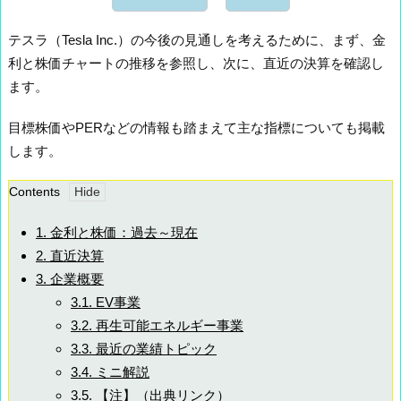
テスラ（Tesla Inc.）の今後の見通しを考えるために、まず、金
利と株価チャートの推移を参照し、次に、直近の決算を確認し
ます。
目標株価やPERなどの情報も踏まえて主な指標についても掲載
します。
Contents
1.
金利と株価：過去～現在
2.
直近決算
3.
企業概要
3.1.
EV事業
3.2.
再生可能エネルギー事業
3.3.
最近の業績トピック
3.4.
ミニ解説
3.5.
【注】（出典リンク）