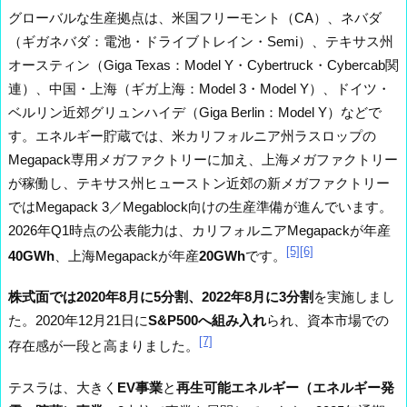
グローバルな生産拠点は、米国フリーモント（CA）、ネバダ
（ギガネバダ：電池・ドライブトレイン・Semi）、テキサス州
オースティン（Giga Texas：Model Y・Cybertruck・Cybercab関
連）、中国・上海（ギガ上海：Model 3・Model Y）、ドイツ・
ベルリン近郊グリュンハイデ（Giga Berlin：Model Y）などで
す。エネルギー貯蔵では、米カリフォルニア州ラスロップの
Megapack専用メガファクトリーに加え、上海メガファクトリー
が稼働し、テキサス州ヒューストン近郊の新メガファクトリー
ではMegapack 3／Megablock向けの生産準備が進んでいます。
2026年Q1時点の公表能力は、カリフォルニアMegapackが年産
[5]
[6]
40GWh
、上海Megapackが年産
20GWh
です。
株式面では2020年8月に5分割、2022年8月に3分割
を実施しまし
た。2020年12月21日に
S&P500へ組み入れ
られ、資本市場での
[7]
存在感が一段と高まりました。
テスラは、大きく
EV事業
と
再生可能エネルギー（エネルギー発