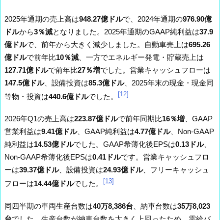
2025年通期の売上高は
948.27億ドル
で、2024年通期の
976.90億
ドル
から
3％減
となりました。2025年通期のGAAP純利益は
37.9
億ドル
で、前年から大きく減少しました。自動車売上は
695.26
億ドル
で前年比
10％減
、一方でエネルギー発電・貯蔵売上は
127.71億ドル
で前年比
27％増
でした。営業キャッシュフローは
147.5億ドル
、設備投資は
85.3億ドル
、2025年末の現金・現金同
[12]
等物・投資は
440.6億ドル
でした。
2026年Q1の売上高は
223.87億ドル
で前年同期比
16％増
、GAAP
営業利益は
9.41億ドル
、GAAP純利益は
4.77億ドル
、Non-GAAP
純利益は
14.53億ドル
でした。GAAP希薄化後EPSは
0.13ドル
、
Non-GAAP希薄化後EPSは
0.41ドル
です。営業キャッシュフロ
ーは
39.37億ドル
、設備投資は
24.93億ドル
、フリーキャッシュ
[13]
フローは
14.44億ドル
でした。
同四半期の車両生産台数は
40万8,386台
、納車台数は
35万8,023
台
でした。生産台数が納車台数を大きく上回ったため、需給バ