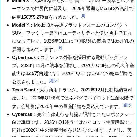
Model 3：
大衆価格帯セダン。高いエネルギー効率とパフォ
ーマンスで世界的に普及し、2025年通期もModel 3/Y合計で
[8]
納車
158万5,279台
を占めました。
Model Y：
Model 3と共通プラットフォームのコンパクト
SUV。ファミリー層向けユーティリティと使い勝手で主力
になっており、2026年Q1には中国以外の市場でModel YLの
[6]
展開も進めています。
Cybertruck：
ステンレス外装を採用する電動ピックアッ
プ。2023年11月に納車を開始し、2026年Q1時点の公表年産
能力は
12.5万台超
です。2026年Q1にはUAEでの納車開始も
[3]
[6]
公表されました。
Tesla Semi：
大型商用トラック。2022年12月に初期納車が
始まり、2026年Q1時点ではネバダでパイロット生産段階で
[4]
[6]
す。会社側は2026年中の量産開始を見込んでいます。
Cybercab：
完全自律走行を前提に設計されたロボタクシー
向け車両です。2026年Q1時点ではパイロット生産段階で、
同社は2026年中の量産開始を見込んでいます。ただし、実