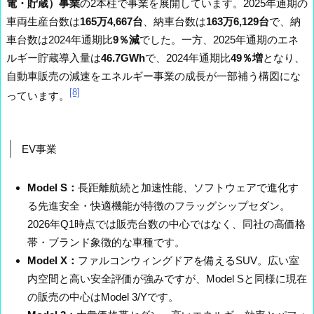
電・貯蔵）事業
の2本柱で事業を展開しています。2025年通期の
車両生産台数は
165万4,667台
、納車台数は
163万6,129台
で、納
車台数は2024年通期比
9％減
でした。一方、2025年通期のエネ
ルギー貯蔵導入量は
46.7GWh
で、2024年通期比
49％増
となり、
自動車販売の減速をエネルギー事業の成長が一部補う構図にな
[8]
っています。
EV事業
Model S：
長距離航続と加速性能、ソフトウェアで進化す
る先進安全・快適機能が特徴のフラッグシップセダン。
2026年Q1時点では販売台数の中心ではなく、同社の高価格
帯・ブランド象徴的な車種です。
Model X：
ファルコンウィングドアを備えるSUV。広い室
内空間と高い安全評価が強みですが、Model Sと同様に現在
の販売の中心はModel 3/Yです。