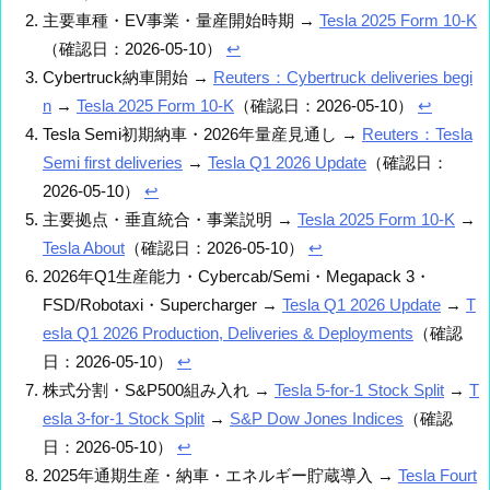
主要車種・EV事業・量産開始時期 →
Tesla 2025 Form 10-K
（確認日：2026-05-10）
↩
Cybertruck納車開始 →
Reuters：Cybertruck deliveries begi
n
→
Tesla 2025 Form 10-K
（確認日：2026-05-10）
↩
Tesla Semi初期納車・2026年量産見通し →
Reuters：Tesla
Semi first deliveries
→
Tesla Q1 2026 Update
（確認日：
2026-05-10）
↩
主要拠点・垂直統合・事業説明 →
Tesla 2025 Form 10-K
→
Tesla About
（確認日：2026-05-10）
↩
2026年Q1生産能力・Cybercab/Semi・Megapack 3・
FSD/Robotaxi・Supercharger →
Tesla Q1 2026 Update
→
T
esla Q1 2026 Production, Deliveries & Deployments
（確認
日：2026-05-10）
↩
株式分割・S&P500組み入れ →
Tesla 5-for-1 Stock Split
→
T
esla 3-for-1 Stock Split
→
S&P Dow Jones Indices
（確認
日：2026-05-10）
↩
2025年通期生産・納車・エネルギー貯蔵導入 →
Tesla Fourt