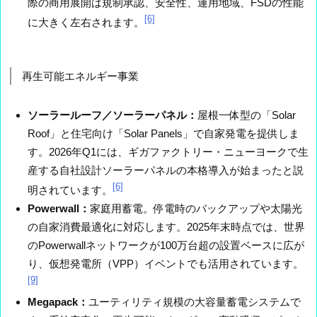
際の商用展開は規制承認、安全性、運用地域、FSDの性能
[6]
に大きく左右されます。
再生可能エネルギー事業
ソーラールーフ／ソーラーパネル：
屋根一体型の「Solar
Roof」と住宅向け「Solar Panels」で自家発電を提供しま
す。2026年Q1には、ギガファクトリー・ニューヨークで生
産する自社設計ソーラーパネルの本格導入が始まったと説
[6]
明されています。
Powerwall：
家庭用蓄電。停電時のバックアップや太陽光
の自家消費最適化に対応します。2025年末時点では、世界
のPowerwallネットワークが100万台超の設置ベースに広が
り、仮想発電所（VPP）イベントでも活用されています。
[9]
Megapack：
ユーティリティ規模の大容量蓄電システムで