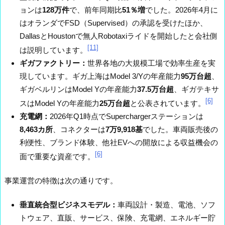
ョンは
128万件
で、前年同期比
51％増
でした。2026年4月に
はオランダでFSD（Supervised）の承認を受けたほか、
DallasとHoustonで無人Robotaxiライドを開始したと会社側
[11]
は説明しています。
ギガファクトリー：
世界各地の大規模工場で効率生産を実
現しています。ギガ上海はModel 3/Yの年産能力
95万台超
、
ギガベルリンはModel Yの年産能力
37.5万台超
、ギガテキサ
[6]
スはModel Yの年産能力
25万台超
と公表されています。
充電網：
2026年Q1時点でSuperchargerステーションは
8,463カ所
、コネクターは
7万9,918基
でした。車両販売後の
利便性、ブランド体験、他社EVへの開放による収益機会の
[6]
面で重要な資産です。
事業運営の特徴は次の通りです。
垂直統合型ビジネスモデル：
車両設計・製造、電池、ソフ
トウェア、直販、サービス、保険、充電網、エネルギー貯