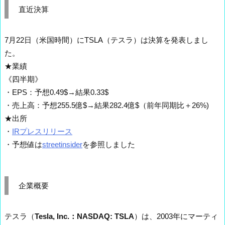
直近決算
7月22日（米国時間）にTSLA（テスラ）は決算を発表しまし
た。
★業績
《四半期》
・EPS：予想0.49$→結果0.33$
・売上高：予想255.5億$→結果282.4億$（前年同期比＋26%)
★出所
・
IRプレスリリース
・予想値は
streetinsider
を参照しました
企業概要
テスラ（
Tesla, Inc.：NASDAQ: TSLA
）は、2003年にマーティ