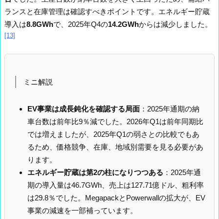
ランスと在庫管理は確認すべきポイントです。エネルギー貯蔵
導入は
8.8GWh
で、2025年Q4の
14.2GWh
からは減少しました。
[13]
ミニ解説
EV事業は成長鈍化を確認する局面
：2025年通期の納
車台数は前年比9％減でした。2026年Q1は前年同期比
では増えましたが、2025年Q1の弱さとの比較でもあ
るため、価格競争、在庫、地域別需要を見る必要があ
ります。
エネルギー貯蔵は第2の柱になりつつある
：2025年通
期の導入量は46.7GWh、売上は127.71億ドル、粗利率
は29.8％でした。MegapackとPowerwallの拡大が、EV
事業の減速を一部補っています。