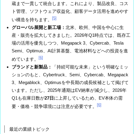
蔵まで一貫して統合します。これにより、製品改良、コス
ト管理、ソフトウェア収益化、顧客データ活用を進めやす
[5]
い構造を持ちます。
グローバル展開と新工場：
北米、欧州、中国を中心に生
産・販売を拡大してきました。2026年Q1時点では、既存工
場の活用を優先しつつ、Megapack 3、Cybercab、Tesla
Semi、Optimus、AI計算基盤、電池材料などへの投資を進
[6]
めています。
ブランドと新製品：
「持続可能な未来」という明確なミッ
ションのもと、Cybertruck、Semi、Cybercab、Megapack
3、Megablock、Optimusを中長期の成長候補として掲げて
います。ただし、2025年通期はEV納車が減少し、2026年
Q1も在庫日数が
27日
に上昇しているため、EV本体の需
[6]
要・価格・競争環境には注意が必要です。
最近の業績トピック