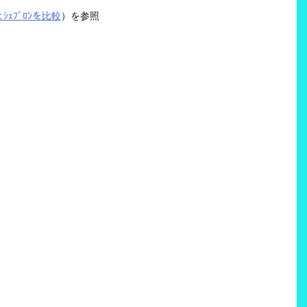
ﾙとｼｪﾌﾞﾛﾝを比較
）を参照