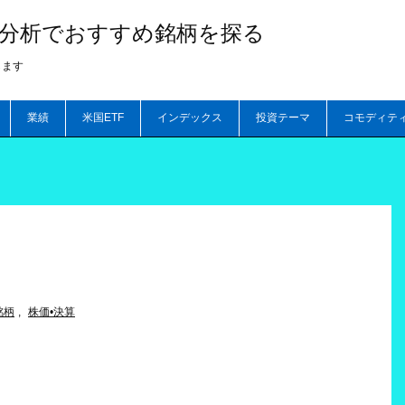
較と分析でおすすめ銘柄を探る
します
業績
米国ETF
インデックス
投資テーマ
コモディテ
銘柄
,
株価•決算