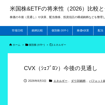
米国株&ETFの将来性（2026）比
株価の今後（見通し）や決算、配当推移、投資信託の構成銘柄などを整理
市場日程
銘柄比較
個別株 (ｾｸﾀｰ)
株価•決算
配当



ホーム
>
個別株 (ｾｸﾀｰ)
>
エネルギー
CVX（ｼｪﾌﾞﾛﾝ）今後の見通し


2026年8月3日
エネルギー
,
ダウ30銘柄
,
バフェット