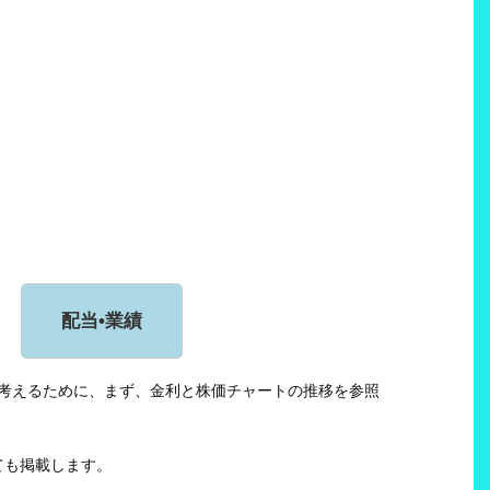
配当•業績
の見通しを考えるために、まず、金利と株価チャートの推移を参照
ても掲載します。