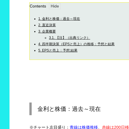
Contents
1.
金利と株価：過去～現在
2.
直近決算
3.
企業概要
3.1.
【注】（出典リンク）
4.
四半期決算（EPSと売上）の推移：予想と結果
5.
EPSと売上：予想:結果
金利と株価：過去～現在
※チャート左目盛り：
青線は株価推移
、
赤線は200日